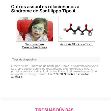
Outros assuntos relacionados a
Síndrome de Sanfilippo Tipo A
otos
Xantomatose
Acidúria Glutárica Tipo II
Cerebrotendinosa
Tags desta página:
O texto acima "
Síndrome de Sanfilippo Tipo A
" é de direito reservado.
Sua reprodução, parcial ou total, mesmo citando nossos links, é
proibida sem a autorização do autor. Plágio é crime e está previsto no
artigo 184 do Código Penal. –
Lei n° 9.610-98 sobre os Direitos
Autorais
.
TIRE SUAS DÚVIDAS