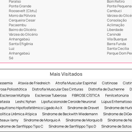
ParaÍso
Bom Retiro
Ponte Grande
Ponte Pequena
Roosevelt (Cbtu)
Cambuci
Morro da Pólvora
Várzea do Glicé
Cerqueira Cesar
Consolação
Pacaembu
Aclimação
Bairro do Glicério
Liberdade
Várzea do Glicério
Canindé
Anhangabaú
Vila Buarque
Santa Efigênia
Barra Funda
Luz
Santa Cecília
Anhangabaú
Parque Dom Ped
Sé
Mais Visitados
lassemia
Ataxia de Friedreich
Atrofia Muscular Espinhal
Cistinose
Cisti
rosa Poliostótica
Distrofia Muscular Das Cinturas
Distrofia de Duchenne
D
Esclerose Múltipla
Esclerose Tuberosa
FIBROSE CÍSTICA
Fenilcetonúria
atasia
Leshc Nyhan
Lipofucsionoide Ceroide Neuronal
Lúpus Eritematoso
aquitismo Hipofosfatêmico Ligado Ao X
Sindrome de Dravet
Sindrome de Hurl
lítica Urêmica Atípica
Síndrome de Beckwith Wiedemann
Síndrome de DiGe
teaux-lamy
Síndrome de Morquio A
Síndrome de Morquio B
Síndrome de N
ndrome de Sanfilippo Tipo C
Síndrome de Sanfilippo Tipo D
Síndrome de Sotos