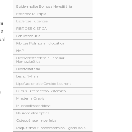
Epidermolise Bolhosa Hereditária
Esclerose Múltipla
Esclerose Tuberosa
ma
FIBROSE CÍSTICA
da
Fenilcetonúria
ual
Fibrose Pulmonar Idiopática
HAP
Hipercolesterolemia Familiar
Homozigótica
Hipofosfatasia
Leshc Nyhan
Lipofucsionoide Ceroide Neuronal
Lúpus Eritematoso Sistêmico
s
Miastenia Gravis
Mucopolissacaridose
Neuromielite óptica
s
Osteogênese Imperfeita
Raquitismo Hipofosfatêmico Ligado Ao X