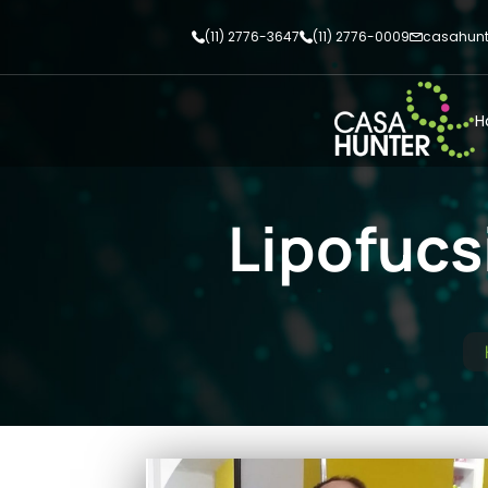
(11) 2776-3647
(11) 2776-0009
casahunt
H
Lipofucs