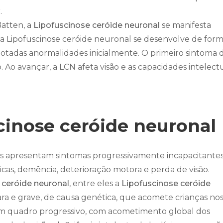
.
atten, a
Lipofuscinose ceróide neuronal
se manifesta
l da Lipofuscinose ceróide neuronal se desenvolve de for
otadas anormalidades inicialmente. O primeiro sintoma 
 Ao avançar, a LCN afeta visão e as capacidades intelect
cinose ceróide neuronal
tes apresentam sintomas progressivamente incapacitante
cas, demência, deterioração motora e perda de visão.
 ceróide neuronal
, entre eles a
Lipofuscinose ceróide
ra e grave, de causa genética, que acomete crianças no
 um quadro progressivo, com acometimento global dos