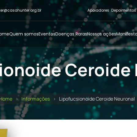
er@casahunter.org.br
Apoiadores
Depoimentos
ome
Quem somos
Eventos
Doenças Raras
Nossas ações
Manifest
ionoide Ceroide
Home
Informações
Lipofucsionoide Ceroide Neuronal