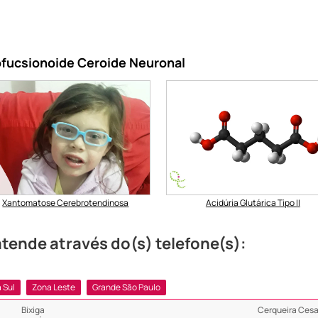
ofucsionoide Ceroide Neuronal
Xantomatose Cerebrotendinosa
Acidúria Glutárica Tipo II
tende através do(s) telefone(s):
 Sul
Zona Leste
Grande São Paulo
Bixiga
Cerqueira Cesa