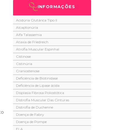
INFORMAÇÕES
Acidúria Glutárica Tipo II
Alcaptonúria
Alfa Talassemia
Ataxia de Friedreich
Atrofia Muscular Espinhal
Cistinose
Cistinúria
Craniostenose
Deficiência de Biotinidase
Deficiência de Lipase ácida
Displasia Fibrosa Poliostótica
Distrofia Muscular Das Cinturas
Distrofia de Duchenne
to
Doença de Fabry
Doença de Pompe
ELA