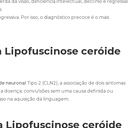
da da visão, deficiência intelectual, declínio e regressã
.
ssiva. Por isso, o diagnóstico precoce é o mais
 Lipofuscinose ceróide
de neuronal
Tipo 2 (CLN2), a associação de dois sintomas
da doença: convulsões sem uma causa definida ou
aso na aquisição da linguagem.
 Lipofuscinose ceróide