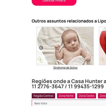
Outros assuntos relacionados a Lip
Sanfilippo Tipo D
Síndrome de Sotos
Regiões onde a Casa Hunter a
11 2776-3647 / 11 99435-1299
Região Central
Zona Norte
Zona Oeste
Zona
Bela Vista