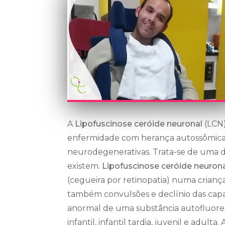
A
Lipofuscinose ceróide neuronal
(LCN
enfermidade com herança autossômica 
neurodegenerativas. Trata-se de uma do
existem.
Lipofuscinose ceróide neuron
(cegueira por retinopatia) numa crianç
também convulsões e declínio das capac
anormal de uma substância autofluores
infantil, infantil tardia, juvenil e adu