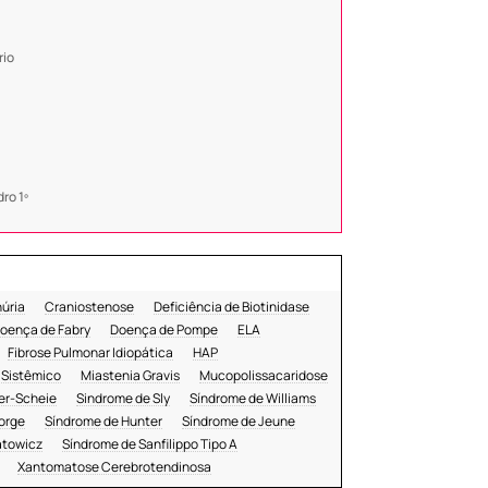
rio
ro 1º
núria
Craniostenose
Deficiência de Biotinidase
oença de Fabry
Doença de Pompe
ELA
Fibrose Pulmonar Idiopática
HAP
 Sistêmico
Miastenia Gravis
Mucopolissacaridose
er-Scheie
Sindrome de Sly
Síndrome de Williams
orge
Síndrome de Hunter
Síndrome de Jeune
atowicz
Síndrome de Sanfilippo Tipo A
Xantomatose Cerebrotendinosa