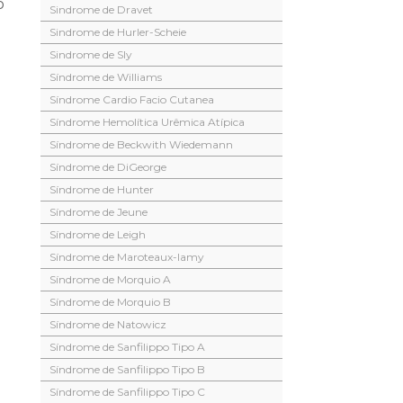
o
Sindrome de Dravet
Sindrome de Hurler-Scheie
Sindrome de Sly
Síndrome de Williams
Síndrome Cardio Facio Cutanea
Síndrome Hemolítica Urêmica Atípica
Síndrome de Beckwith Wiedemann
Síndrome de DiGeorge
Síndrome de Hunter
Síndrome de Jeune
Síndrome de Leigh
Síndrome de Maroteaux-lamy
Síndrome de Morquio A
Síndrome de Morquio B
Síndrome de Natowicz
Síndrome de Sanfilippo Tipo A
Síndrome de Sanfilippo Tipo B
Síndrome de Sanfilippo Tipo C