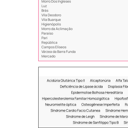
Morro Dos Ingleses
Luz
Brás
Vila Deodoro
Vila Buarque
Higienópolis
Morro da Aclimação
Paraíso
Pari
República
Campos Elíseos
Várzea da Barra Funda
Mercado
Acidúria Glutárica Tipo II
Alcaptonúria
Alfa Ta
Deficiência de Lipase ácida
Displasia Fib
Epidermolise Bolhosa Hereditária
Hipercolesterolemia Familiar Homozigótica
Hipofosf
Neuromielite óptica
Osteogênese Imperfeita
R
Síndrome Cardio Facio Cutanea
Síndrome Hemo
Síndrome de Leigh
Síndrome de Maro
Síndrome de Sanfilippo Tipo B
Sí