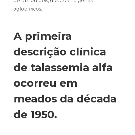
de um ou dois, dos quatro genes
αglobínicos.
A primeira
descrição clínica
de talassemia alfa
ocorreu em
meados da década
de 1950.