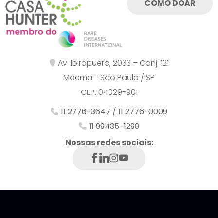
COMO DOAR
Av. Ibirapuera, 2033 – Conj. 121
Moema - São Paulo / SP
CEP: 04029-901
11 2776-3647 / 11 2776-0009
11 99435-1299
Nossas redes sociais: