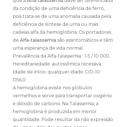
que a
Alfa-talassemia
deve ser diferenciada
da condição de uma deficiência de ferro,
pois trata-se de uma anomalia causada pela
deficiência de síntese de uma ou mais
cadeias alfa da hemoglobina. Os portadores
de
Alfa-talassemia
são assintomáticos e têm
uma esperança de vida normal.
Prevalência da Alfa-talassemia : 1-5 / 10 000.
Hereditariedade: autossômica recessiva.
Idade de início: qualquer idade. CID-10:
D56.0.
A hemoglobina existe nos glóbulos
vermelhos e serve para transportar oxigénio
e dióxido de carbono. Na Talassemia, a
hemoglobina é produzida em menor
quantidade. Pode resultar da não expressão