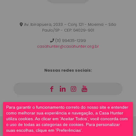
Av. Ibirapuera, 2033 – Conj. 121 - Moema – São
Paulo/SP - CEP: 04029-901
(11) 99435-1299
casahunter@casahunter.org.br
Nossas redes sociais:
|
|
|
Para garantir o funcionamento correto do nosso site e entender
como melhorar sua experiência e navegação, a Casa Hunter
utiliza cookies. Ao clicar em 'Aceitar Todos', você concorda com
o uso de todas as categorias de cookies. Para personalizar
suas escolhas, clique em 'Preferências'.
© 2023 Casa Hunter | Todos os direitos reservados |