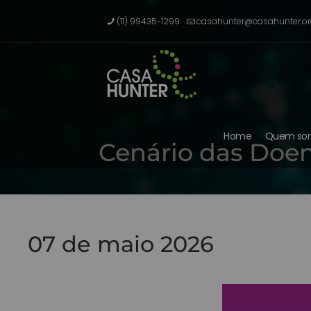
(11) 99435-1299
casahunter@casahunter.or
Home
Quem so
Cenário das Doen
07 de maio 2026