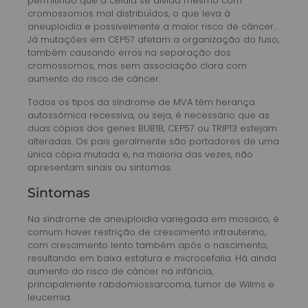
permitindo que a célula se divida mesmo com
cromossomos mal distribuídos, o que leva à
aneuploidia e possivelmente a maior risco de câncer.
Já mutações em CEP57 afetam a organização do fuso,
também causando erros na separação dos
cromossomos, mas sem associação clara com
aumento do risco de câncer.
Todos os tipos da síndrome de MVA têm herança
autossômica recessiva, ou seja, é necessário que as
duas cópias dos genes BUB1B, CEP57 ou TRIP13 estejam
alteradas. Os pais geralmente são portadores de uma
única cópia mutada e, na maioria das vezes, não
apresentam sinais ou sintomas.
Sintomas
Na síndrome de aneuploidia variegada em mosaico, é
comum haver restrição de crescimento intrauterino,
com crescimento lento também após o nascimento,
resultando em baixa estatura e microcefalia. Há ainda
aumento do risco de câncer na infância,
principalmente rabdomiossarcoma, tumor de Wilms e
leucemia.