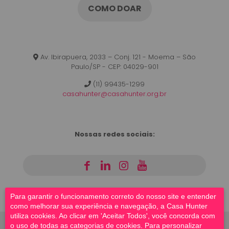
COMO DOAR
Av. Ibirapuera, 2033 – Conj. 121 - Moema – São
Paulo/SP - CEP: 04029-901
(11) 99435-1299
casahunter@casahunter.org.br
Nossas redes sociais:
|
|
|
Para garantir o funcionamento correto do nosso site e entender
como melhorar sua experiência e navegação, a Casa Hunter
utiliza cookies. Ao clicar em 'Aceitar Todos', você concorda com
o uso de todas as categorias de cookies. Para personalizar