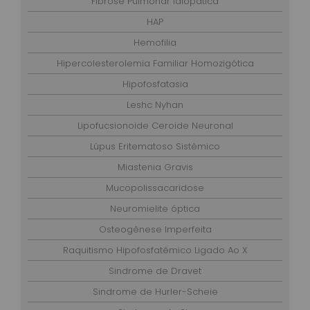
Fibrose Pulmonar Idiopática
HAP
Hemofilia
Hipercolesterolemia Familiar Homozigótica
Hipofosfatasia
Leshc Nyhan
Lipofucsionoide Ceroide Neuronal
Lúpus Eritematoso Sistêmico
Miastenia Gravis
Mucopolissacaridose
Neuromielite óptica
Osteogênese Imperfeita
Raquitismo Hipofosfatêmico Ligado Ao X
Sindrome de Dravet
Sindrome de Hurler-Scheie