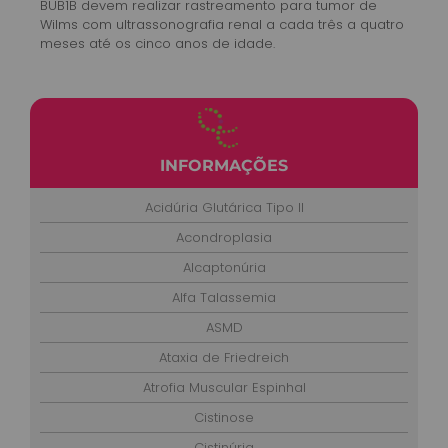
BUB1B devem realizar rastreamento para tumor de
Wilms com ultrassonografia renal a cada três a quatro
meses até os cinco anos de idade.
INFORMAÇÕES
Acidúria Glutárica Tipo II
Acondroplasia
Alcaptonúria
Alfa Talassemia
ASMD
Ataxia de Friedreich
Atrofia Muscular Espinhal
Cistinose
Cistinúria