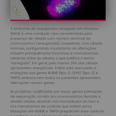
A síndrome de aneuploidia variegada em mosaico
(MVA) é uma condição rara caracterizada pela
presença de células com número anormal de
cromossomos (aneuploidia), coexistindo com células
normais, configurando mosaicismo. As alterações
incluem principalmente trissomias e monossomias,
variando entre as células, o que justifica o termo
“variegada”. Em geral, pelo menos 25% das células
apresentam aneuploidia. A MVA está associada a
mutações nos genes BUB1B (tipo 1), CEP57 (tipo 2) e
TRIP13, embora nem todos os pacientes apresentem
alterações nesses genes.
As proteínas codificadas por esses genes participam
da separação correta dos cromossomos durante a
divisão celular, atuando nos microtúbulos do fuso e
nos mecanismos de controle que evitam erros.
Mutações em BUB1B e TRIP13 prejudicam esse controle,