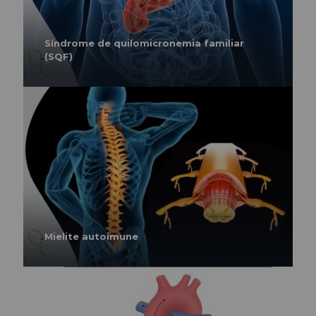
Síndrome de quilomicronemia familiar
(SQF)
Mielite autoimune