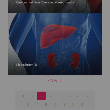
Xantomatose Cerebrotendinosa
Tirosinemia
Anterior
1
2
3
4
5
6
7
8
9
10
11
12
13
14
15