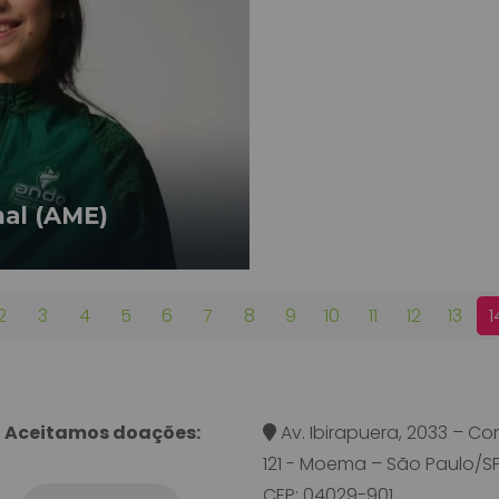
hal (AME)
2
3
4
5
6
7
8
9
10
11
12
13
1
Aceitamos doações:
Av. Ibirapuera, 2033 – Con
121 - Moema – São Paulo/SP
CEP: 04029-901