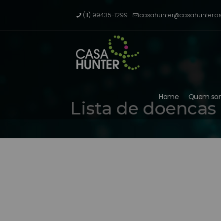
(11) 99435-1299
casahunter@casahunter.or
Home
Quem so
Lista de doencas 