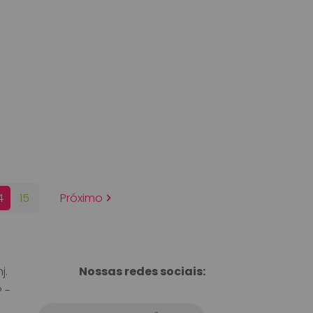
4
15
Próximo
j.
Nossas redes sociais:
 -