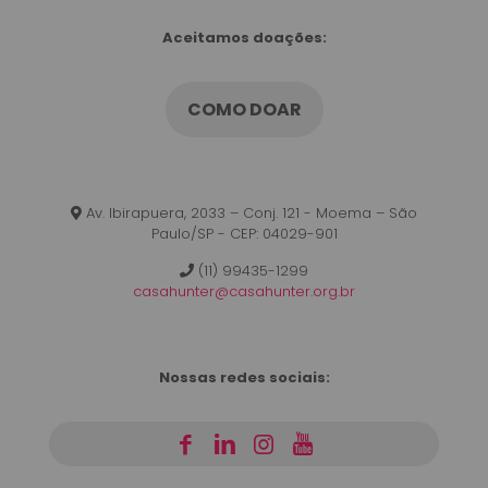
Aceitamos doações:
COMO DOAR
Av. Ibirapuera, 2033 – Conj. 121 - Moema – São
Paulo/SP - CEP: 04029-901
(11) 99435-1299
casahunter@casahunter.org.br
Nossas redes sociais:
|
|
|