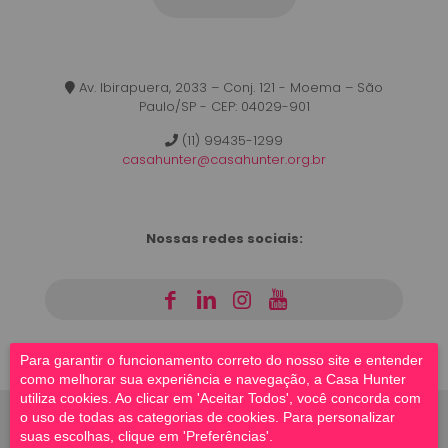
Av. Ibirapuera, 2033 – Conj. 121 - Moema – São
Paulo/SP - CEP: 04029-901
(11) 99435-1299
casahunter@casahunter.org.br
Nossas redes sociais:
|
|
|
Para garantir o funcionamento correto do nosso site e entender
como melhorar sua experiência e navegação, a Casa Hunter
utiliza cookies. Ao clicar em 'Aceitar Todos', você concorda com
o uso de todas as categorias de cookies. Para personalizar
suas escolhas, clique em 'Preferências'.