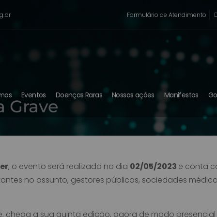
g.br
Formulário de Atendimento
mos
Eventos
Doenças Raras
Nossas ações
Manifestos
Go
 Grave
er
, o evento será realizado no dia
02/05/2023
e conta c
ortantes no assunto, gestores públicos, sociedades médi
, chega a sua quinta edição, agora de modo presencial