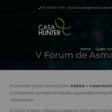
(11) 99435-1299
casahunter@casahunter.or
Home
Quem so
V Fórum de Asma
Promovido pelas associações
ASBAG
e
Casa Hunt
profissionais da área da saúde, especialistas imp
interessada.
O maior evento voltado a pessoas com asma grave