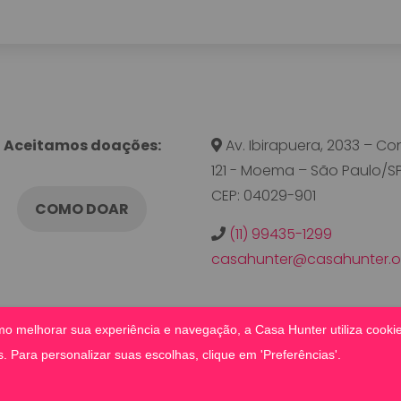
Aceitamos doações:
Av. Ibirapuera, 2033 – Con
121 - Moema – São Paulo/SP
CEP: 04029-901
COMO DOAR
(11) 99435-1299
casahunter@casahunter.or
o melhorar sua experiência e navegação, a Casa Hunter utiliza cookies
 Para personalizar suas escolhas, clique em 'Preferências'.
s reservados | Site por
Beesoft