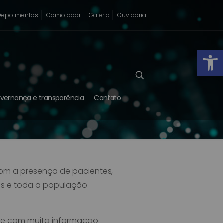
Depoimentos
Como doar
Galeria
Ouvidoria
Abrir
vernança e transparência
Contato
om a presença de pacientes,
cas e toda a população
 e com muita informação.