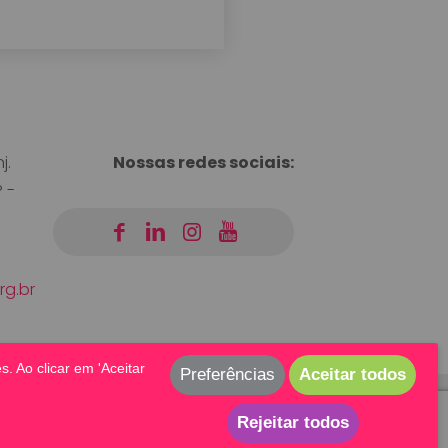
j.
Nossas redes sociais:
 -
|
|
|
g.br
. Ao clicar em 'Aceitar
Preferências
Aceitar todos
Rejeitar todos