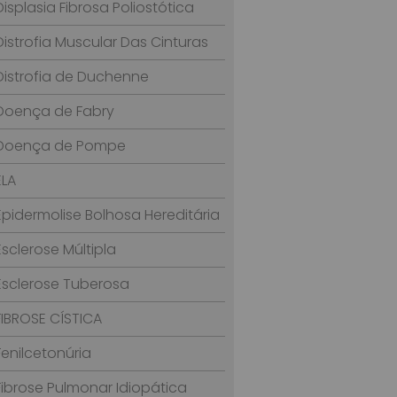
Displasia Fibrosa Poliostótica
Distrofia Muscular Das Cinturas
Distrofia de Duchenne
Doença de Fabry
Doença de Pompe
ELA
Epidermolise Bolhosa Hereditária
Esclerose Múltipla
Esclerose Tuberosa
FIBROSE CÍSTICA
Fenilcetonúria
Fibrose Pulmonar Idiopática