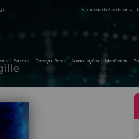
g.br
Formulário de Atendimento
mos
Eventos
Doenças Raras
Nossas ações
Manifestos
Go
ille