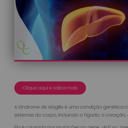
Clique aqui e saiba mais
A Síndrome de Alagille é uma condição genética r
sistemas do corpo, incluindo o fígado, o coração, o
Ela é causada por mutações no gene JAG1 ou, me