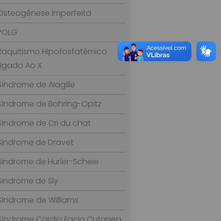
Osteogênese Imperfeita
POLG
Raquitismo Hipofosfatêmico
Ligado Ao X
Síndrome de Alagille
Síndrome de Bohring-Opitz
Síndrome de Cri du chat
Sindrome de Dravet
Sindrome de Hurler-Scheie
Sindrome de Sly
Síndrome de Williams
Síndrome Cardio Facio Cutanea