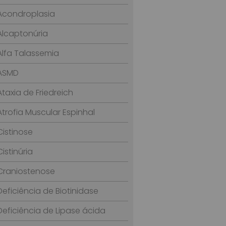
Acondroplasia
Alcaptonúria
Alfa Talassemia
ASMD
Ataxia de Friedreich
Atrofia Muscular Espinhal
Cistinose
Cistinúria
Craniostenose
Deficiência de Biotinidase
Deficiência de Lipase ácida