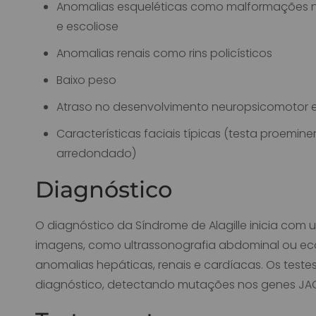
Anomalias esqueléticas como malformações na
e escoliose
Anomalias renais como rins policísticos
Baixo peso
Atraso no desenvolvimento neuropsicomotor 
Características faciais típicas (testa proemin
arredondado)
Diagnóstico
O diagnóstico da Síndrome de Alagille inicia co
imagens, como ultrassonografia abdominal ou eco
anomalias hepáticas, renais e cardíacas. Os test
diagnóstico, detectando mutações nos genes JA