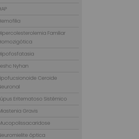
HAP
Hemofilia
Hipercolesterolemia Familiar
Homozigótica
Hipofosfatasia
Leshc Nyhan
Lipofucsionoide Ceroide
Neuronal
Lúpus Eritematoso Sistêmico
Miastenia Gravis
Mucopolissacaridose
Neuromielite óptica