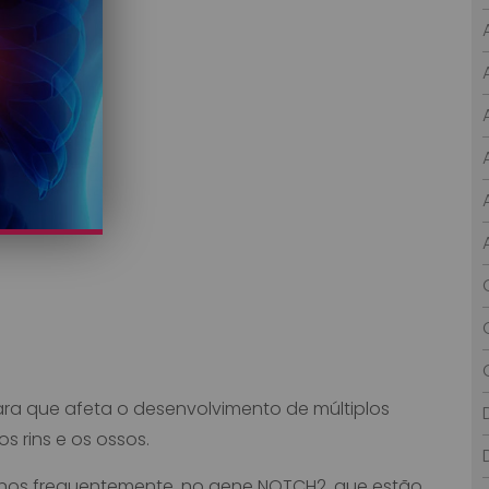
ara que afeta o desenvolvimento de múltiplos
s rins e os ossos.
nos frequentemente, no gene NOTCH2, que estão