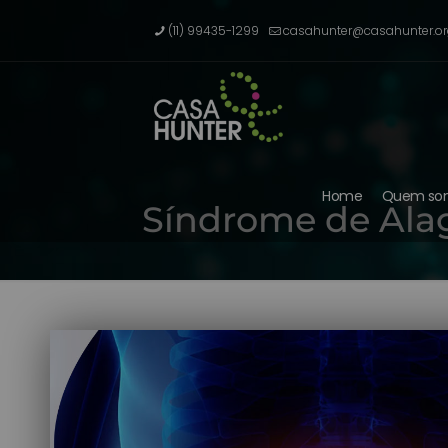
(11) 99435-1299
casahunter@casahunter.or
Home
Quem so
Síndrome de Alag