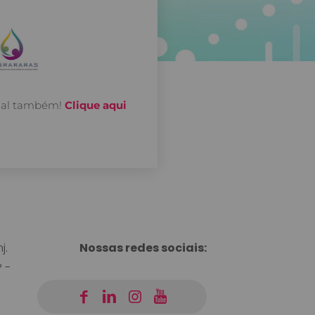
onal também!
Clique aqui
j.
Nossas redes sociais:
 -
|
|
|