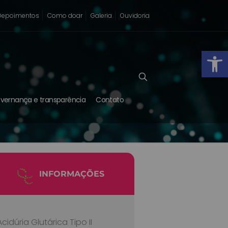
Depoimentos
Como doar
Galeria
Ouvidoria
Abrir
vernança e transparência
Contato
INFORMAÇÕES
Acidúria Glutárica Tipo II