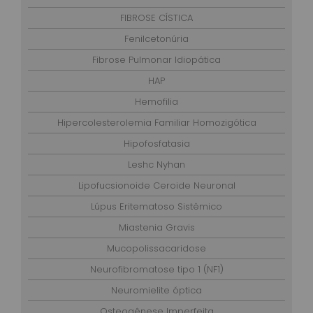
FIBROSE CÍSTICA
Fenilcetonúria
Fibrose Pulmonar Idiopática
HAP
Hemofilia
Hipercolesterolemia Familiar Homozigótica
Hipofosfatasia
Leshc Nyhan
Lipofucsionoide Ceroide Neuronal
Lúpus Eritematoso Sistêmico
Miastenia Gravis
Mucopolissacaridose
Neurofibromatose tipo 1 (NF1)
Neuromielite óptica
Osteogênese Imperfeita