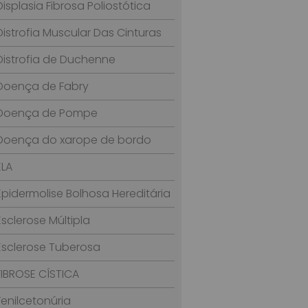
Displasia Fibrosa Poliostótica
Distrofia Muscular Das Cinturas
Distrofia de Duchenne
Doença de Fabry
Doença de Pompe
Doença do xarope de bordo
ELA
Epidermolise Bolhosa Hereditária
Esclerose Múltipla
Esclerose Tuberosa
FIBROSE CÍSTICA
Fenilcetonúria