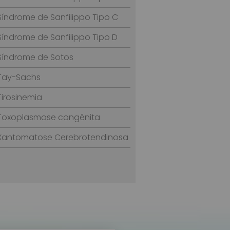
Síndrome de Sanfilippo Tipo C
Síndrome de Sanfilippo Tipo D
Síndrome de Sotos
Tay-Sachs
Tirosinemia
Toxoplasmose congênita
Xantomatose Cerebrotendinosa