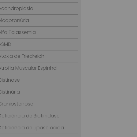
Acondroplasia
Alcaptonúria
Alfa Talassemia
ASMD
Ataxia de Friedreich
Atrofia Muscular Espinhal
Cistinose
Cistinúria
Craniostenose
Deficiência de Biotinidase
Deficiência de Lipase ácida