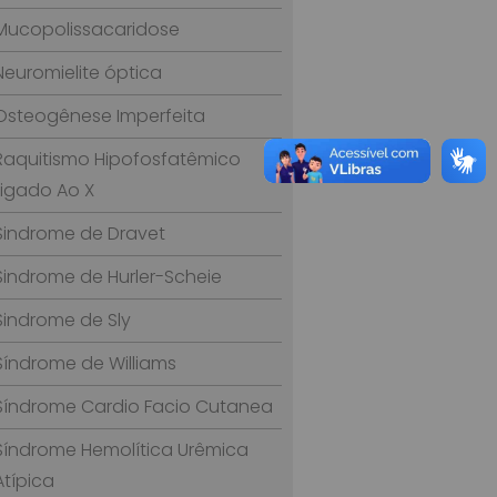
Mucopolissacaridose
Neuromielite óptica
Osteogênese Imperfeita
Raquitismo Hipofosfatêmico
Ligado Ao X
Sindrome de Dravet
Sindrome de Hurler-Scheie
Sindrome de Sly
Síndrome de Williams
Síndrome Cardio Facio Cutanea
Síndrome Hemolítica Urêmica
Atípica