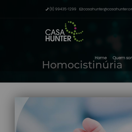
(11) 99435-1299
casahunter@casahunter.or
Home
Quem so
Homocistinúria