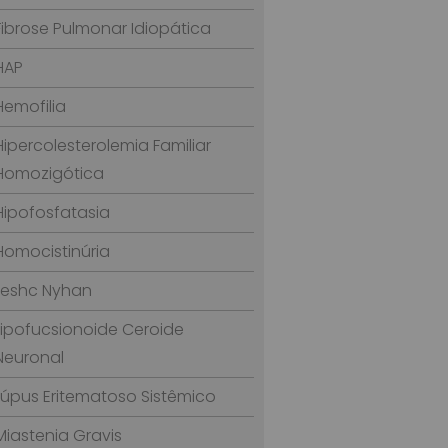
Fibrose Pulmonar Idiopática
HAP
Hemofilia
Hipercolesterolemia Familiar
Homozigótica
Hipofosfatasia
Homocistinúria
Leshc Nyhan
Lipofucsionoide Ceroide
Neuronal
Lúpus Eritematoso Sistêmico
Miastenia Gravis