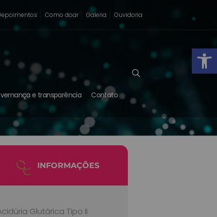
Depoimentos
Como doar
Galeria
Ouvidoria
Abrir
vernança e transparência
Contato
INFORMAÇÕES
Acidúria Glutárica Tipo II