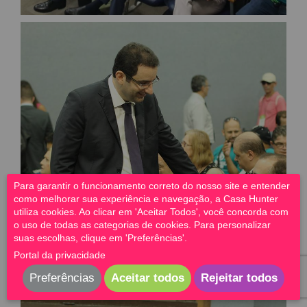
Para garantir o funcionamento correto do nosso site e entender
como melhorar sua experiência e navegação, a Casa Hunter
utiliza cookies. Ao clicar em 'Aceitar Todos', você concorda com
o uso de todas as categorias de cookies. Para personalizar
suas escolhas, clique em 'Preferências'.
Portal da privacidade
Preferências
Aceitar todos
Rejeitar todos